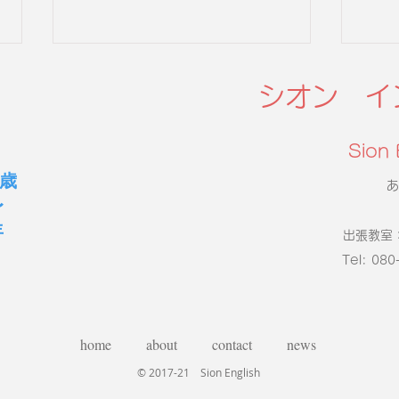
シオン イ
Sion 
歳
あ
〜
20
保護施設の犬猫に100時間以
年
出張教室：
上読み聞かせ
Tel: 080
home
about
contact
news
© 2017-21 Sion English