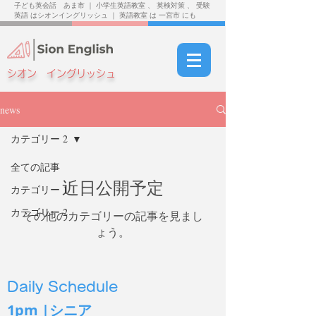
子ども英会話 あま市 ｜ 小学生英語教室 、 英検対策 、 受験
英語 はシオンイングリッシュ ｜ 英語教室 は 一宮市 にも
シオン イングリッシュ
news
カテゴリー 2
全ての記事
近日公開予定
カテゴリー 1
カテゴリー 2
その他のカテゴリーの記事を見まし
ょう。
Daily Schedule
1pm |シニア