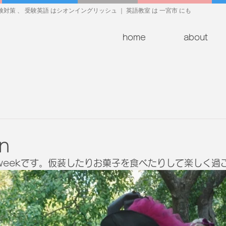
対策 、 受験英語 はシオンイングリッシュ ｜ 英語教室 は 一宮市 にも
home
about
n
en weekです。仮装したりお菓子を食べたりして楽しく