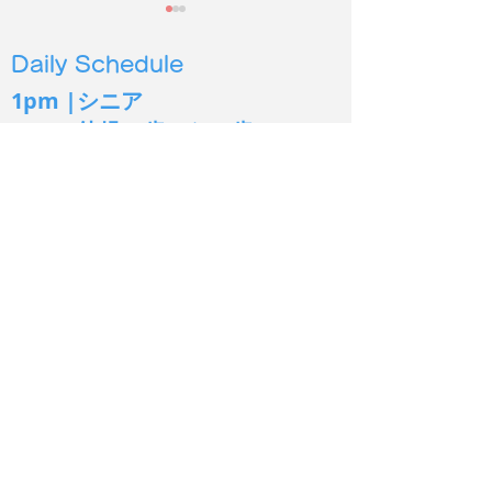
Daily Schedule
1pm |シニア
4pm |幼児３
歳から６歳
5pm | 小学生低学年〜
6pm | 小学生中高学年
2026年度第２
保護施設の犬猫に100時
7pm | 中学生以上
間以上読み聞かせ
シオン イングリッシュ
Sion English
あま市
出張教室：一宮市北方町
Tel:
080-3650-0022