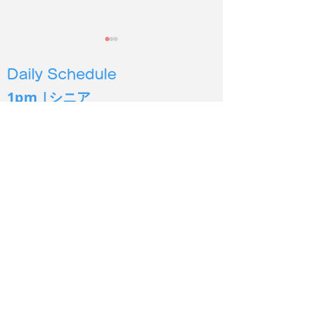
Daily Schedule
1pm |シニア
4pm |幼児３
歳から６歳
5pm | 小学生低学年〜
6pm | 小学生中高学年
2026年度第２
保護施設の犬猫に100時
7pm | 中学生以上
間以上読み聞かせ
シオン イングリッシュ
Sion English
あま市