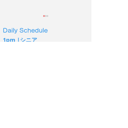
Daily Schedule
1pm |シニア
4pm |幼児３
歳から６歳
5pm | 小学生低学年〜
6pm | 小学生中高学年
2026年度第２
保護施設の犬猫に100時
7pm | 中学生以上
間以上読み聞かせ
シオン イングリッシュ
Sion English
あま市