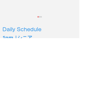
Daily Schedule
1pm |シニア
4pm |幼児３
歳から６歳
5pm | 小学生低学年〜
6pm | 小学生中高学年
2026年度第２
保護施設の犬猫に100時
7pm | 中学生以上
間以上読み聞かせ
シオン イングリッシュ
Sion English
あま市