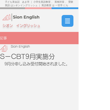
子ども英会話 あま市 ｜ 小学生英語教室 、 英検対策 、 受験
英語 はシオンイングリッシュ ｜ 英語教室 は 一宮市 にも
シオン イングリッシュ
記事
Sion English
SーCBT9月実施分
9月分申し込み受付開始されました。