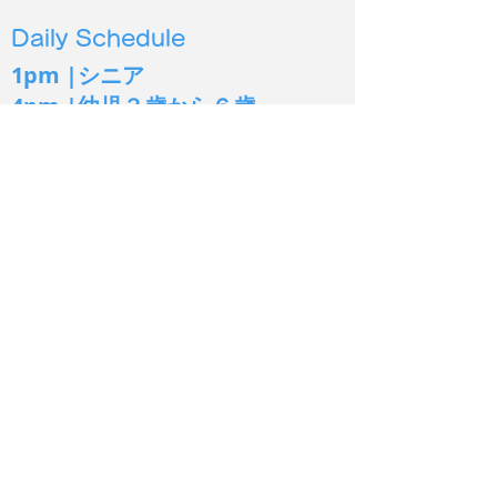
Daily Schedule
1pm |シニア
4pm |幼児３
歳から６歳
5pm | 小学生低学年〜
6pm | 小学生中高学年
2026年度第２
保護施設の犬猫に100時
7pm | 中学生以上
間以上読み聞かせ
シオン イングリッシュ
Sion English
あま市
出張教室：一宮市北方町
Tel:
080-3650-0022