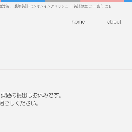
対策 、 受験英語 はシオンイングリッシュ ｜ 英語教室 は 一宮市 にも
home
about
日は課題の提出はお休みです。
過ごしください。