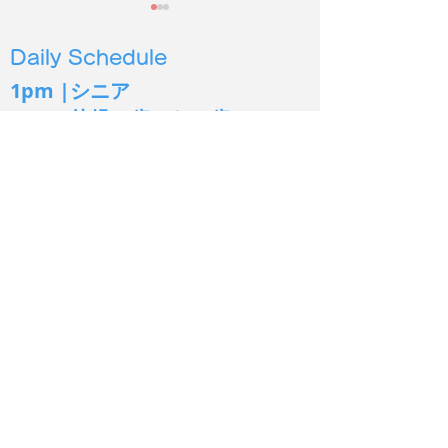
Daily Schedule
1pm |シニア
4pm |幼児３
歳から６歳
5pm | 小学生低学年〜
6pm | 小学生中高学年
2026年度第２
保護施設の犬猫に100時
7pm | 中学生以上
間以上読み聞かせ
シオン イングリッシュ
Sion English
あま市
出張教室：一宮市北方町
Tel:
080-3650-0022