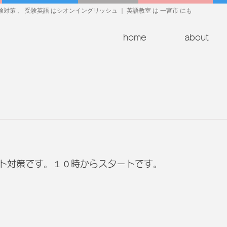
対策 、 受験英語 はシオンイングリッシュ ｜ 英語教室 は 一宮市 にも
home
about
ト対策です。１０時からスタートです。