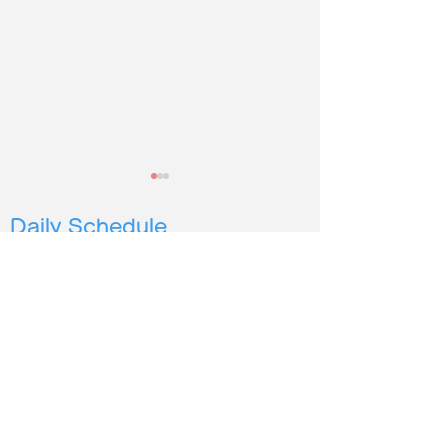
Daily Schedule
1pm |シニア
4pm |幼児３
歳から６歳
5pm | 小学生低学年〜
6pm | 小学生中高学年
2026年度第２
保護施設の犬猫に100時
7pm | 中学生以上
間以上読み聞かせ
シオン イングリッシュ