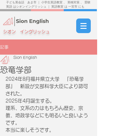
子ども英会話 あま市 ｜ 小学生英語教室 、 英検対策 、 受験
英語 はシオンイングリッシュ ｜ 英語教室 は 一宮市 にも
シオン イングリッシュ
記事
Sion English
恐竜学部
2024年8月福井県立大学　『恐竜学
部』　新設が文部科学大臣により認可
された。
2025年4月誕生する。
理系、文系の力はもちろん歴史、宗
教、地政学などにも明るいと良いよう
です。
本当に楽しそうです。