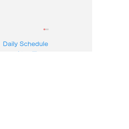
Daily Schedule
1pm |シニア
4pm |幼児３
歳から６歳
5pm | 小学生低学年〜
6pm | 小学生中高学年
2026年度第２
保護施設の犬猫に100時
7pm | 中学生以上
間以上読み聞かせ
シオン イングリッシュ
Sion English
あま市