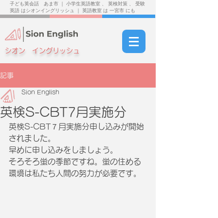
子ども英会話 あま市 ｜ 小学生英語教室 、 英検対策 、 受験
英語 はシオンイングリッシュ ｜ 英語教室 は 一宮市 にも
シオン イングリッシュ
記事
Sion English
英検S-CBT7月実施分
英検S-CBT７月実施分申し込みが開始
されました。
早めに申し込みをしましょう。
そろそろ蛍の季節ですね。蛍の住める
環境は私たち人間の努力が必要です。