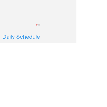
Daily Schedule
1pm |シニア
4pm |幼児３
歳から６歳
5pm | 小学生低学年〜
6pm | 小学生中高学年
2026年度第２
保護施設の犬猫に100時
7pm | 中学生以上
間以上読み聞かせ
シオン イングリッシュ
Sion English