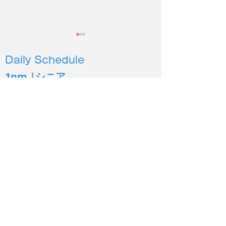
Daily Schedule
1pm |シニア
4pm |幼児３
歳から６歳
5pm | 小学生低学年〜
6pm | 小学生中高学年
2026年度第２
保護施設の犬猫に100時
7pm | 中学生以上
間以上読み聞かせ
シオン イングリッシュ
Sion English
あま市