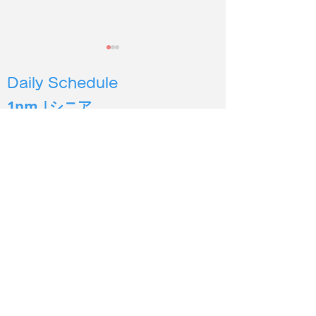
Daily Schedule
1pm |シニア
4pm |幼児３
歳から６歳
5pm | 小学生低学年〜
6pm | 小学生中高学年
2026年度第２
保護施設の犬猫に100時
7pm | 中学生以上
間以上読み聞かせ
シオン イングリッシュ
Sion English
あま市