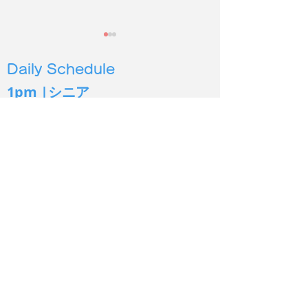
Daily Schedule
1pm |シニア
4pm |幼児３
歳から６歳
5pm | 小学生低学年〜
6pm | 小学生中高学年
2026年度第２
保護施設の犬猫に100時
7pm | 中学生以上
間以上読み聞かせ
シオン イングリッシュ
Sion English
あま市
出張教室：一宮市北方町