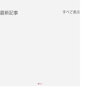
すべて表示
最新記事
Daily Schedule
1pm |シニア
4pm |幼児３
歳から６歳