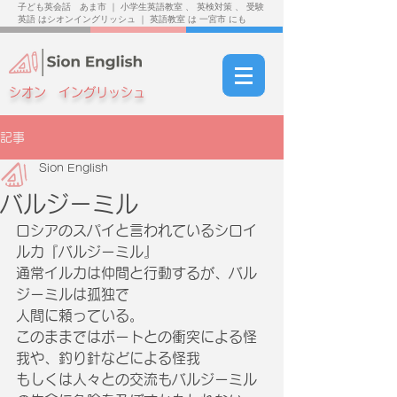
子ども英会話 あま市 ｜ 小学生英語教室 、 英検対策 、 受験
英語 はシオンイングリッシュ ｜ 英語教室 は 一宮市 にも
シオン イングリッシュ
記事
Sion English
バルジーミル
ロシアのスパイと言われているシロイ
ルカ『バルジーミル』
通常イルカは仲間と行動するが、バル
ジーミルは孤独で
人間に頼っている。
このままではボートとの衝突による怪
我や、釣り針などによる怪我
もしくは人々との交流もバルジーミル